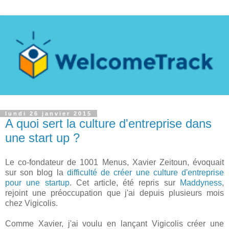
lundi 26 janvier 2015
A quoi sert la culture d'entreprise dans
une start up ?
Le co-fondateur de 1001 Menus, Xavier Zeitoun, évoquait
sur son blog la
difficulté de créer une culture d'entreprise
pour une startup
. Cet article, été repris sur
Maddyness
,
rejoint une préoccupation que j'ai depuis plusieurs mois
chez Vigicolis.
Comme Xavier, j'ai voulu en lançant Vigicolis créer une