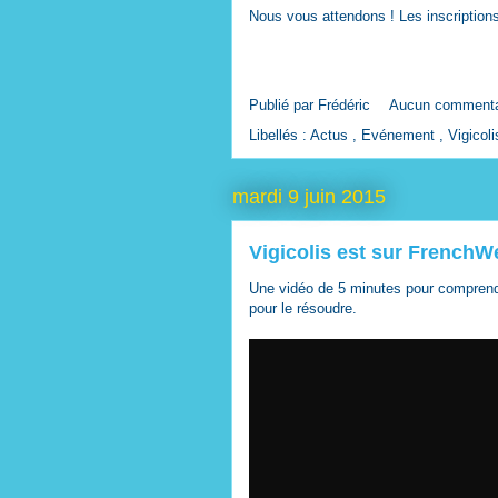
Nous vous attendons ! Les inscription
Publié par
Frédéric
Aucun commenta
Libellés :
Actus
,
Evénement
,
Vigicoli
mardi 9 juin 2015
Vigicolis est sur FrenchW
Une vidéo de 5 minutes pour comprendr
pour le résoudre.