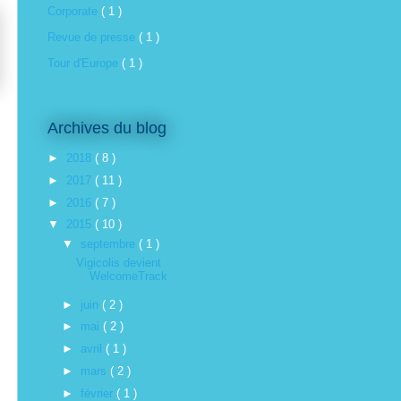
Corporate
( 1 )
Revue de presse
( 1 )
Tour d'Europe
( 1 )
Archives du blog
►
2018
( 8 )
►
2017
( 11 )
►
2016
( 7 )
▼
2015
( 10 )
▼
septembre
( 1 )
Vigicolis devient
WelcomeTrack
►
juin
( 2 )
►
mai
( 2 )
►
avril
( 1 )
►
mars
( 2 )
►
février
( 1 )