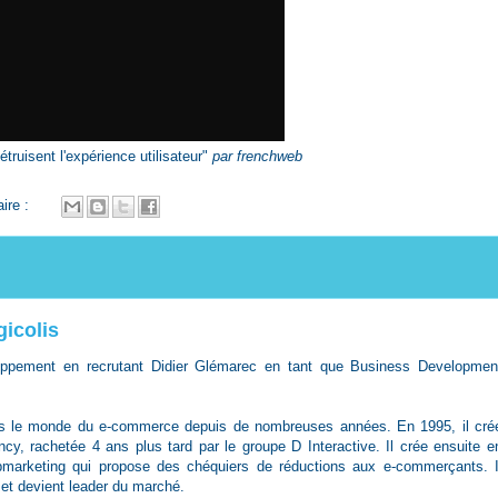
étruisent l'expérience utilisateur"
par
frenchweb
ire :
gicolis
loppement en recrutant Didier Glémarec en tant que Business Developmen
dans le monde du e-commerce depuis de nombreuses années. En 1995, il cré
y, rachetée 4 ans plus tard par le groupe D Interactive. Il crée ensuite e
arketing qui propose des chéquiers de réductions aux e-commerçants. I
l et devient leader du marché.