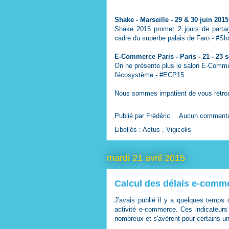
Shake
- Marseille - 29 & 30 juin 2015
Shake 2015 promet 2 jours de partage
cadre du superbe palais de Faro -
#Sh
E-Commerce Paris
- Paris - 21 - 23
On ne présente plus le salon E-Commer
l'écosystème -
#ECP15
Nous sommes impatient de vous retrou
Publié par
Frédéric
Aucun commenta
Libellés :
Actus
,
Vigicolis
mardi 21 avril 2015
Calcul des délais e-comm
J'avais publié il y a quelques temps 
activité e-commerce. Ces indicateurs
nombreux et s'avèrent pour certains un 