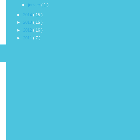
►
janvier
( 1 )
►
2014
( 15 )
►
2013
( 15 )
►
2012
( 16 )
►
2011
( 7 )