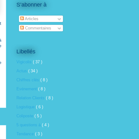
S’abonner à
Articles
t
Commentaires
à
e
Libellés
Vigicolis
( 37 )
e
Actus
( 34 )
Chiffres clés
( 8 )
Evénement
( 8 )
Relation Clients
( 8 )
Logistique
( 6 )
Coliposte
( 5 )
5 questions à
( 4 )
Tendance
( 3 )