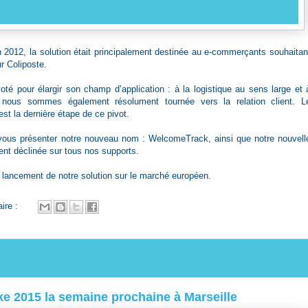
 2012, la solution était principalement destinée au e-commerçants souhaitan
ur Coliposte.
é pour élargir son champ d’application : à la logistique au sens large et 
 nous sommes également résolument tournée vers la relation client. L
t la dernière étape de ce pivot.
ous présenter notre nouveau nom :
WelcomeTrack
, ainsi que notre nouvell
ment déclinée sur tous nos supports.
lancement de notre solution sur le marché européen.
ire :
ke 2015 la semaine prochaine à Marseille